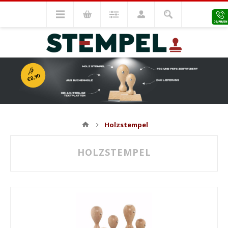
Ab
€8,90
Holzstempel
HOLZSTEMPEL