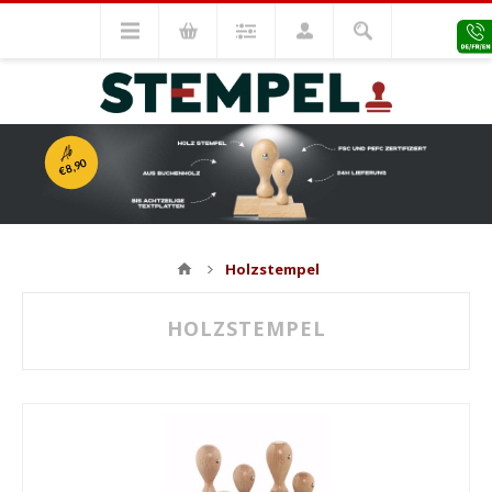
Ab
€8,90
Holzstempel
HOLZSTEMPEL