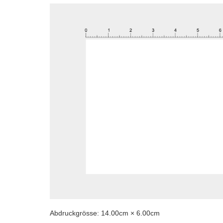
Abdruckgrösse:
14.00
cm ×
6.00
cm