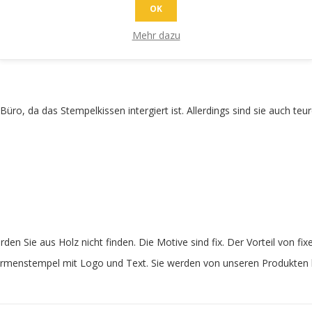
OK
st sehr preiswert und er funktioniert für immer. Nutzen Sie untersch
tauschen erübrigt. Unsere Stempel sind aus edlem Holz gefertigt und l
Mehr dazu
üro, da das Stempelkissen intergiert ist. Allerdings sind sie auch teu
en Sie aus Holz nicht finden. Die Motive sind fix. Der Vorteil von f
Firmenstempel mit Logo und Text. Sie werden von unseren Produkten b