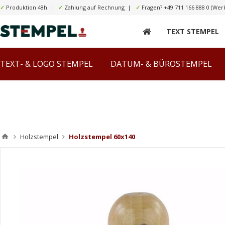
✓
Produktion 48h |
✓
Zahlung auf Rechnung |
✓
Fragen?
+49 711 166 888 0
(Werk
TEXT STEMPEL
TEXT- & LOGO STEMPEL
DATUM- & BÜROSTEMPEL
Holzstempel
Holzstempel 60x140