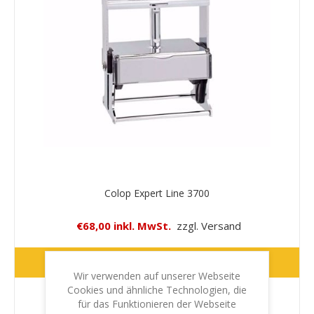
Colop Expert Line 3700
€68,00 inkl. MwSt.
zzgl. Versand
WEITER
Wir verwenden auf unserer Webseite
Cookies und ähnliche Technologien, die
Abdruckgrösse (max.)
7,8 x 3,3 cm
für das Funktionieren der Webseite