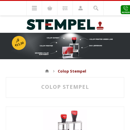
Ab
€11,50
Colop Stempel
COLOP STEMPEL