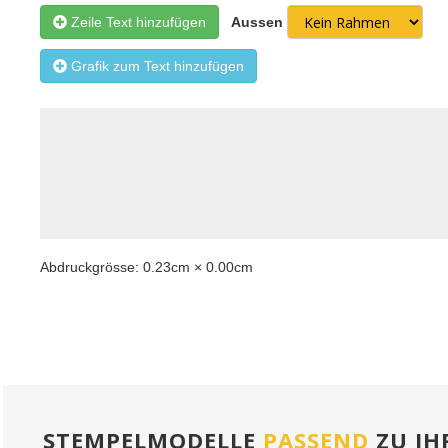
Zeile Text hinzufügen
Aussen
Grafik zum Text hinzufügen
Abdruckgrösse:
0.23
cm ×
0.00
cm
STEMPELMODELLE
PASSEND
ZU IH