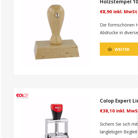
Holzstempel 1
€8,90 inkl. MwSt
Die formschönen Hol
Abdrucke in divers
WEITER
Colop Expert Li
€38,10 inkl. MwS
Sichern Sie sich m
langlebigen Begleit