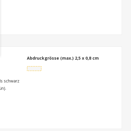
Abdruckgrösse (max.)
2,5 x 0,8 cm
ls schwarz
ün).