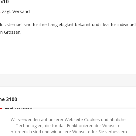
0x10
.
zzgl. Versand
zstempel sind für ihre Langlebigkeit bekannt und ideal für individuel
en Grössen.
ne 3100
t.
zzgl. Versand
Wir verwenden auf unserer Webseite Cookies und ähnliche
it dem Selbstfärbestempel Colop Expert 3100 einen zuverlässigen und
Technologien, die für das Funktionieren der Webseite
er für die Routinearbeiten im Büro.
erforderlich sind und wir unsere Webseite für Sie verbessern