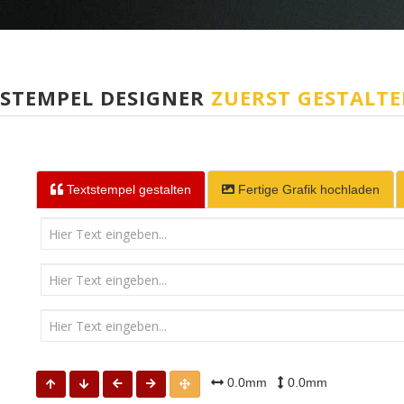
STEMPEL DESIGNER
ZUERST GESTALT
Textstempel
gestalten
Fertige Grafik
hochladen
0.0mm
0.0mm