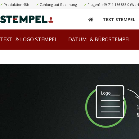
✓
Produktion 48h |
✓
Zahlung auf Rechnung |
✓
Fragen?
+49 711 166 888 0
(Werk
TEXT STEMPEL
TEXT- & LOGO STEMPEL
DATUM- & BÜROSTEMPEL