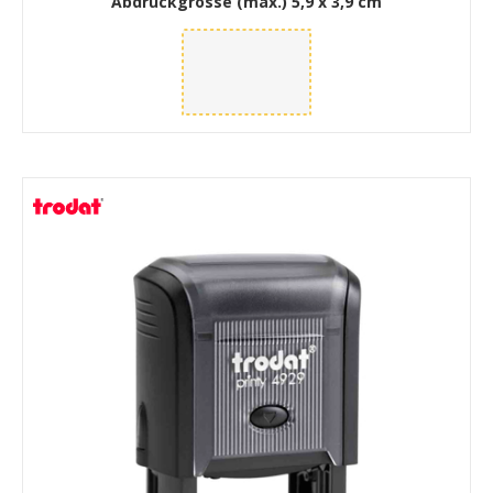
Abdruckgrösse (max.)
5,9 x 3,9 cm