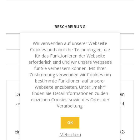
BESCHREIBUNG
SPEZIFIZIERUNG
Wir verwenden auf unserer Webseite
Cookies und ähnliche Technologien, die
für das Funktionieren der Webseite
GARANTIE & LEISTUNG
erforderlich sind und wir unsere Webseite
für Sie verbessern können. Mit Ihrer
IHR SCHUTZ - IHRE SICHERHEIT
Zustimmung verwenden wir Cookies um
bestimmte Funktionen auf unserer
Webseite anzubieten. Unter „mehr“
finden Sie Detailinformationen zu den
Der Original Printy 4.0 beeindruckt nicht nur durch sein
einzelnen Cookies sowie des Ortes der
ansprechendes Design – er ist auch
klimaneutral
, und
Verarbeitung.
das serienmäßig! Bei der Herstellung werden im
Vergleich zum Vorgängermodell bis zu 49%* CO2
OK
eingespart. Und der verbleibende, unvermeidbare
CO2-
Mehr dazu