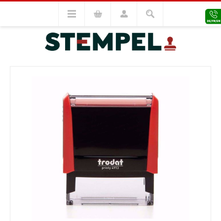
Trodat Stempel
Trodat Printy
Trodat Printy 4913
VORHERIGES MODELL
NÄCHSTES MODELL