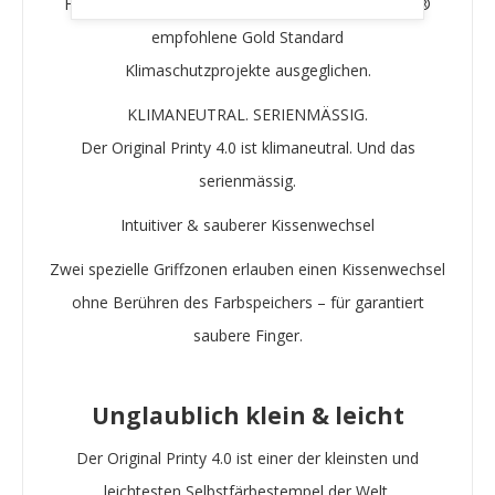
Fußabdruck
wird durch Investitionen in vom WWF®
empfohlene
Gold Standard
Klimaschutzprojekte
ausgeglichen.
KLIMANEUTRAL. SERIENMÄSSIG.
Der Original Printy 4.0 ist klimaneutral. Und das
serienmässig.
Intuitiver & sauberer Kissenwechsel
Zwei spezielle Griffzonen erlauben einen Kissenwechsel
ohne Berühren des Farbspeichers – für garantiert
saubere Finger.
Unglaublich klein & leicht
Der Original Printy 4.0 ist einer der kleinsten und
leichtesten Selbstfärbestempel der Welt.