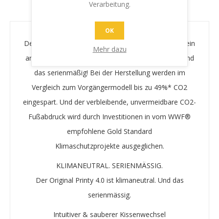
Verarbeitung.
IHR SCHUTZ - IHRE SICHERHEIT
OK
Der Original Printy 4.0 beeindruckt nicht nur durch sein
Mehr dazu
ansprechendes Design – er ist auch
klimaneutral
, und
das serienmäßig! Bei der Herstellung werden im
Vergleich zum Vorgängermodell bis zu 49%* CO2
eingespart. Und der verbleibende, unvermeidbare
CO2-
Fußabdruck
wird durch Investitionen in vom WWF®
empfohlene
Gold Standard
Klimaschutzprojekte
ausgeglichen.
KLIMANEUTRAL. SERIENMÄSSIG.
Der Original Printy 4.0 ist klimaneutral. Und das
serienmässig.
Intuitiver & sauberer Kissenwechsel