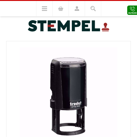
Trodat Stempel
Rundstempel
Trodat Printy 4638
VORHERIGES MODELL
NÄCHSTES MODELL