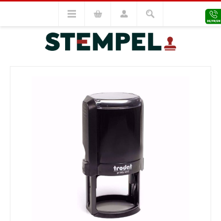
Trodat Stempel
Rundstempel
Trodat Printy 4642
VORHERIGES MODELL
NÄCHSTES MODELL