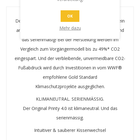
OK
Der Original Printy 4.0 beeindruckt nicht nur durch sein
Mehr dazu
ansprechendes Design – er ist auch
klimaneutral
, und
das serienmäßig! Bei der Herstellung werden im
Vergleich zum Vorgängermodell bis zu 49%* CO2
eingespart. Und der verbleibende, unvermeidbare
CO2-
Fußabdruck
wird durch Investitionen in vom WWF®
empfohlene
Gold Standard
Klimaschutzprojekte
ausgeglichen.
KLIMANEUTRAL. SERIENMÄSSIG.
Der Original Printy 4.0 ist klimaneutral. Und das
serienmässig.
Intuitiver & sauberer Kissenwechsel