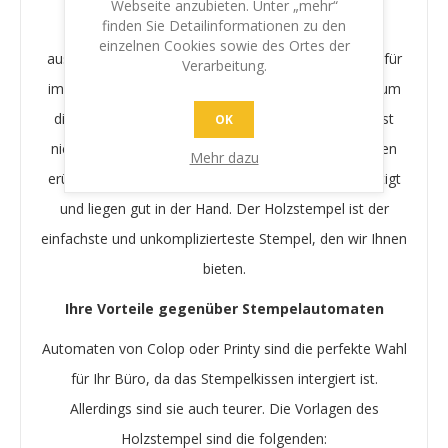
Webseite anzubieten. Unter „mehr“
finden Sie Detailinformationen zu den
Es sind 2 Dinge, die den Klassichen Holzstempel
einzelnen Cookies sowie des Ortes der
ausmachen: Er ist sehr preiswert und er funktioniert für
Verarbeitung.
immer. Nutzen Sie unterschiedliche Stempelkissen, um
die Farbe schnell zu wechseln. Das Stempelkissen ist
OK
nicht in den Stempel intergriert, was das Austauschen
Mehr dazu
erübrigt. Unsere Stempel sind aus edlem Holz gefertigt
und liegen gut in der Hand. Der Holzstempel ist der
einfachste und unkomplizierteste Stempel, den wir Ihnen
bieten.
Ihre Vorteile gegenüber Stempelautomaten
Automaten von Colop oder Printy sind die perfekte Wahl
für Ihr Büro, da das Stempelkissen intergiert ist.
Allerdings sind sie auch teurer. Die Vorlagen des
Holzstempel sind die folgenden: