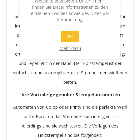
Webseite anzubieten. Unter „mehr“
finden Sie Detailinformationen zu den
Es sind 2 Dinge, die den Klassichen Holzstempel
einzelnen Cookies sowie des Ortes der
ausmachen: Er ist sehr preiswert und er funktioniert für
Verarbeitung.
immer. Nutzen Sie unterschiedliche Stempelkissen, um
die Farbe schnell zu wechseln. Das Stempelkissen ist
OK
nicht in den Stempel intergriert, was das Austauschen
Mehr dazu
erübrigt. Unsere Stempel sind aus edlem Holz gefertigt
und liegen gut in der Hand. Der Holzstempel ist der
einfachste und unkomplizierteste Stempel, den wir Ihnen
bieten.
Ihre Vorteile gegenüber Stempelautomaten
Automaten von Colop oder Printy sind die perfekte Wahl
für Ihr Büro, da das Stempelkissen intergiert ist.
Allerdings sind sie auch teurer. Die Vorlagen des
Holzstempel sind die folgenden: