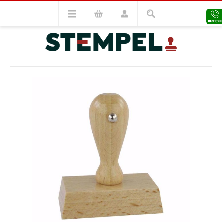
Holzstempel
Holzstempel 20x30
VORHERIGES MODELL
NÄCHSTES MODELL