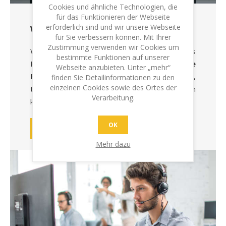
Cookies und ähnliche Technologien, die
für das Funktionieren der Webseite
erforderlich sind und wir unsere Webseite
WIR GEHEN MIT DER ZEIT
für Sie verbessern können. Mit Ihrer
Zustimmung verwenden wir Cookies um
Wir bieten wir Ihnen nicht nur unser ganzes
bestimmte Funktionen auf unserer
Können, sondern auch eine top
moderne
Webseite anzubieten. Unter „mehr“
Produktionsinfrastruktur
. Dies ermöglicht,
finden Sie Detailinformationen zu den
einzelnen Cookies sowie des Ortes der
täglich grosse Mengen an Aufträgen
Verarbeitung.
kompetent und schnell zu bearbeiten.
OK
STEMPEL AUSWÄHLEN
Mehr dazu